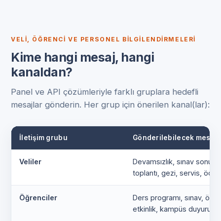
VELI, ÖĞRENCI VE PERSONEL BILGILENDIRMELERI
Kime hangi mesaj, hangi
kanaldan?
Panel ve API çözümleriyle farklı gruplara hedefli
mesajlar gönderin. Her grup için önerilen kanal(lar):
İletişim grubu
Gönderilebilecek mesajl
Veliler
Devamsızlık, sınav sonucu
toplantı, gezi, servis, öd
Öğrenciler
Ders programı, sınav, ödev
etkinlik, kampüs duyurusu