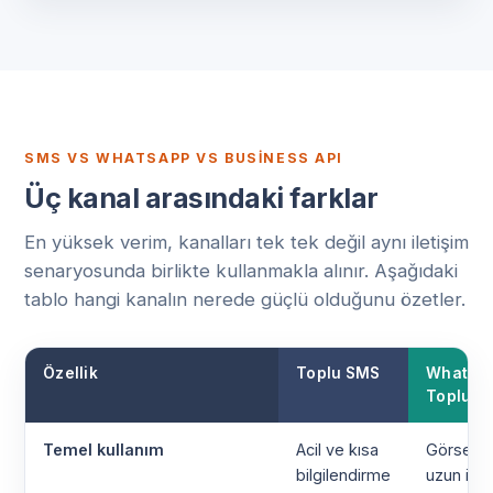
SMS VS WHATSAPP VS BUSINESS API
Üç kanal arasındaki farklar
En yüksek verim, kanalları tek tek değil aynı iletişim
senaryosunda birlikte kullanmakla alınır. Aşağıdaki
tablo hangi kanalın nerede güçlü olduğunu özetler.
Özellik
Toplu SMS
WhatsA
Toplu M
Temel kullanım
Acil ve kısa
Görsel, 
bilgilendirme
uzun içer