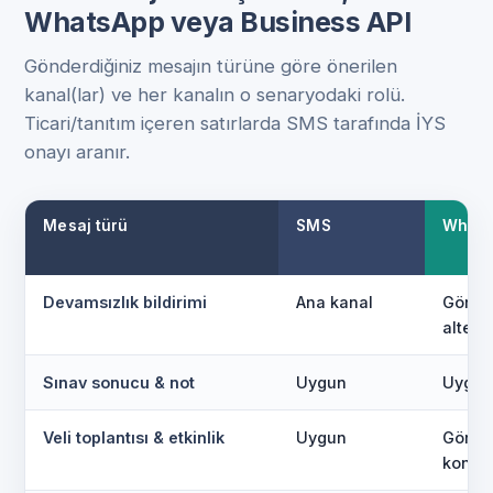
WhatsApp veya Business API
Gönderdiğiniz mesajın türüne göre önerilen
kanal(lar) ve her kanalın o senaryodaki rolü.
Ticari/tanıtım içeren satırlarda SMS tarafında İYS
onayı aranır.
Mesaj türü
SMS
What
Devamsızlık bildirimi
Ana kanal
Görsel
altern
Sınav sonucu & not
Uygun
Uygun
Veli toplantısı & etkinlik
Uygun
Görsel
konu