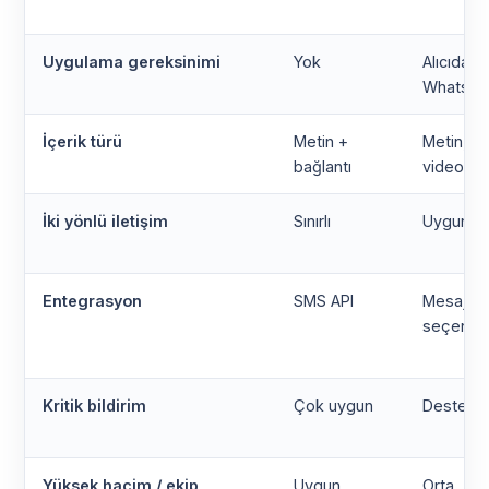
Uygulama gereksinimi
Yok
Alıcıda
WhatsA
İçerik türü
Metin +
Metin, gö
bağlantı
video, P
İki yönlü iletişim
Sınırlı
Uygun
Entegrasyon
SMS API
Mesaj AP
seçenekl
Kritik bildirim
Çok uygun
Destekle
Yüksek hacim / ekip
Uygun
Orta