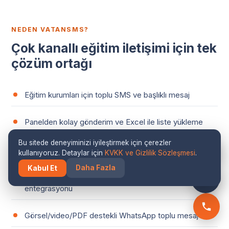
NEDEN VATANSMS?
Çok kanallı eğitim iletişimi için tek
çözüm ortağı
Eğitim kurumları için toplu SMS ve başlıklı mesaj
Panelden kolay gönderim ve Excel ile liste yükleme
Bu sitede deneyiminizi iyileştirmek için çerezler
İleri tarihli planlama ve gönderim raporları
kullanıyoruz. Detaylar için
KVKK ve Gizlilik Sözleşmesi
.
Daha Fazla
Kabul Et
Başvuru, OTP, sınav, ödeme için SMS API
entegrasyonu
Görsel/video/PDF destekli WhatsApp toplu mesaj