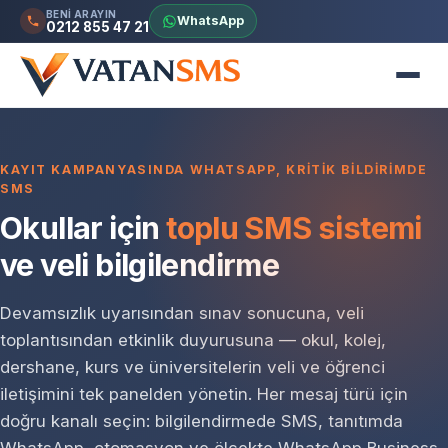
BENI ARAYIN
WhatsApp
0212 855 47 21
KAYIT KAMPANYASINDA WHATSAPP, KRITIK BILDIRIMDE
SMS
Okullar için
toplu SMS sistemi
ve veli bilgilendirme
Devamsızlık uyarısından sınav sonucuna, veli
toplantısından etkinlik duyurusuna — okul, kolej,
dershane, kurs ve üniversitelerin veli ve öğrenci
iletişimini tek panelden yönetin. Her mesaj türü için
doğru kanalı seçin: bilgilendirmede SMS, tanıtımda