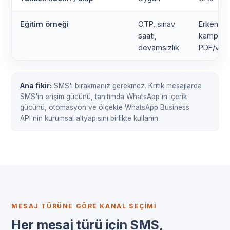
Eğitim örneği
OTP, sınav
Erken kay
saati,
kampüs t
devamsızlık
PDF/vid
Ana fikir:
SMS'i bırakmanız gerekmez. Kritik mesajlarda
SMS'in erişim gücünü, tanıtımda WhatsApp'ın içerik
gücünü, otomasyon ve ölçekte WhatsApp Business
API'nin kurumsal altyapısını birlikte kullanın.
MESAJ TÜRÜNE GÖRE KANAL SEÇIMI
Her mesaj türü için SMS,