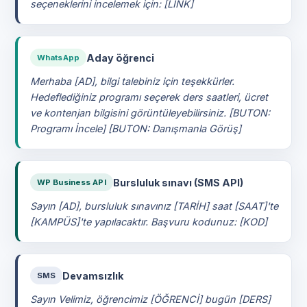
seçeneklerini incelemek için: [LINK]
Aday öğrenci
WhatsApp
Merhaba [AD], bilgi talebiniz için teşekkürler.
Hedeflediğiniz programı seçerek ders saatleri, ücret
ve kontenjan bilgisini görüntüleyebilirsiniz. [BUTON:
Programı İncele] [BUTON: Danışmanla Görüş]
Bursluluk sınavı (SMS API)
WP Business API
Sayın [AD], bursluluk sınavınız [TARİH] saat [SAAT]'te
[KAMPÜS]'te yapılacaktır. Başvuru kodunuz: [KOD]
Devamsızlık
SMS
Sayın Velimiz, öğrencimiz [ÖĞRENCİ] bugün [DERS]