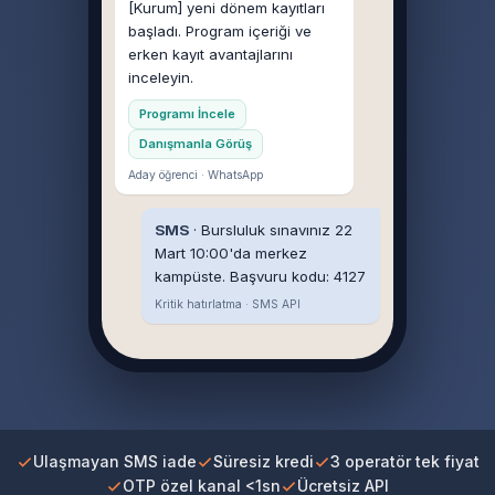
[Kurum] yeni dönem kayıtları
başladı. Program içeriği ve
erken kayıt avantajlarını
inceleyin.
Programı İncele
Danışmanla Görüş
Aday öğrenci · WhatsApp
SMS
· Bursluluk sınavınız 22
Mart 10:00'da merkez
kampüste. Başvuru kodu: 4127
Kritik hatırlatma · SMS API
Ulaşmayan SMS iade
Süresiz kredi
3 operatör tek fiyat
OTP özel kanal <1sn
Ücretsiz API