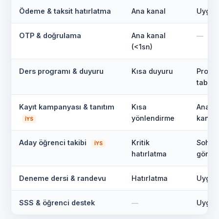
Tüm Toplu SMS Çözümleri
→
Ödeme & taksit hatırlatma
Ana kanal
Uygun
Kurumsal SMS
Tüm WhatsApp Çözümleri
→
OTP & doğrulama
Ana kanal
—
(<1sn)
Nasıl Gönderilir
WhatsApp Toplu Mesaj
Tüm Fiyatlar
→
Başlıklı SMS
Ders programı & duyuru
Kısa duyuru
Progr
Business API
tablos
SMS API
SMS Fiyatları
Business API Kurulum
Kayıt kampanyası & tanıtım
Kısa
Ana an
OTP SMS
WhatsApp Fiyatları
API Entegrasyonu
yönlendirme
kanalı
İYS
İYS
Business API Fiyatları
Sesli Arama
Aday öğrenci takibi
Kritik
Sohbe
İYS
İYS Fiyatları
hatırlatma
görüş
Deneme dersi & randevu
Hatırlatma
Uygun
SSS & öğrenci destek
—
Uygun